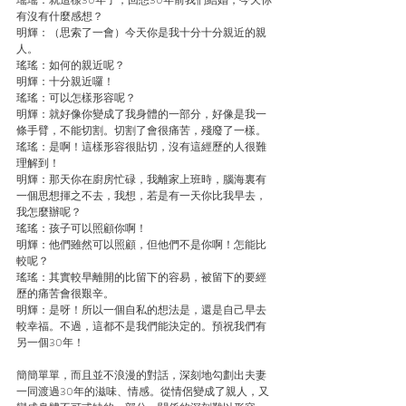
有沒有什麼感想？
明輝：（思索了一會）今天你是我十分十分親近的親
人。
瑤瑤：如何的親近呢？
明輝：十分親近囉！
瑤瑤：可以怎樣形容呢？
明輝：就好像你變成了我身體的一部分，好像是我一
條手臂，不能切割。切割了會很痛苦，殘廢了一樣。
瑤瑤：是啊！這樣形容很貼切，沒有這經歷的人很難
理解到！
明輝：那天你在廚房忙碌，我離家上班時，腦海裏有
一個思想揮之不去，我想，若是有一天你比我早去，
我怎麼辦呢？
瑤瑤：孩子可以照顧你啊！
明輝：他們雖然可以照顧，但他們不是你啊！怎能比
較呢？
瑤瑤：其實較早離開的比留下的容易，被留下的要經
歷的痛苦會很艱辛。
明輝：是呀！所以一個自私的想法是，還是自己早去
較幸福。不過，這都不是我們能決定的。預祝我們有
另一個30年！
簡簡單單，而且並不浪漫的對話，深刻地勾劃出夫妻
一同渡過30年的滋味、情感。從情侶變成了親人，又