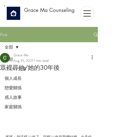
Grace Ma Counseling
Post
全部
Grace Ma
全部
Aug 31, 2021
1 min read
眾裡尋他/她的30年後
Grace's 分享
個人成長
戀愛關係
感人故事
家庭關係
瑤瑤：就這樣30年了，回想30年前我們結婚，今天你