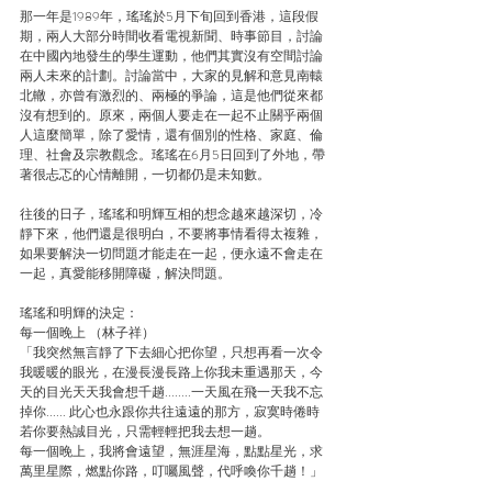
那一年是1989年，瑤瑤於5月下旬回到香港，這段假
期，兩人大部分時間收看電視新聞、時事節目，討論
在中國內地發生的學生運動，他們其實沒有空間討論
兩人未來的計劃。討論當中，大家的見解和意見南轅
北轍，亦曾有激烈的、兩極的爭論，這是他們從來都
沒有想到的。原來，兩個人要走在一起不止關乎兩個
人這麼簡單，除了愛情，還有個別的性格、家庭、倫
理、社會及宗教觀念。瑤瑤在6月5日回到了外地，帶
著很忐忑的心情離開，一切都仍是未知數。
往後的日子，瑤瑤和明輝互相的想念越來越深切，冷
靜下來，他們還是很明白，不要將事情看得太複雜，
如果要解決一切問題才能走在一起，便永遠不會走在
一起，真愛能移開障礙，解決問題。
瑤瑤和明輝的決定：
每一個晚上 （林子祥）
「我突然無言靜了下去細心把你望，只想再看一次令
我暖暖的眼光，在漫長漫長路上你我未重遇那天，今
天的目光天天我會想千趟........一天風在飛一天我不忘
掉你...... 此心也永跟你共往遠遠的那方，寂寞時倦時
若你要熱誠目光，只需輕輕把我去想一趟。
每一個晚上，我將會遠望，無涯星海，點點星光，求
萬里星際，燃點你路，叮囑風聲，代呼喚你千趟！」