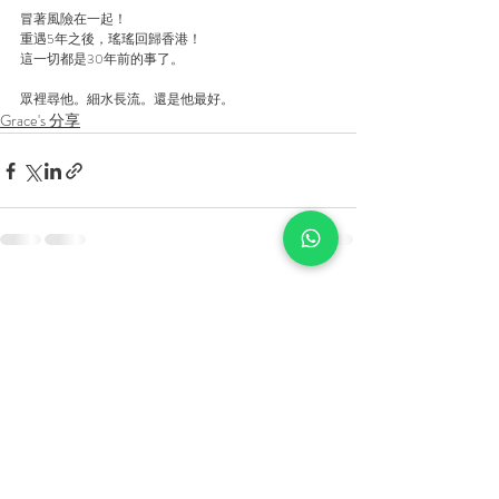
冒著風險在一起！
重遇5年之後，瑤瑤回歸香港！
這一切都是30年前的事了。
眾裡尋他。細水長流。還是他最好。
Grace's 分享
Recent Posts
See All