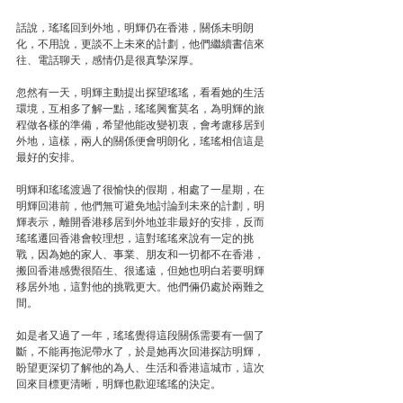
話說，瑤瑤回到外地，明輝仍在香港，關係未明朗
化，不用說，更談不上未來的計劃，他們繼續書信來
往、電話聊天，感情仍是很真摯深厚。
忽然有一天，明輝主動提出探望瑤瑤，看看她的生活
環境，互相多了解一點，瑤瑤興奮莫名，為明輝的旅
程做各樣的準備，希望他能改變初衷，會考慮移居到
外地，這樣，兩人的關係便會明朗化，瑤瑤相信這是
最好的安排。
明輝和瑤瑤渡過了很愉快的假期，相處了一星期，在
明輝回港前，他們無可避免地討論到未來的計劃，明
輝表示，離開香港移居到外地並非最好的安排，反而
瑤瑤遷回香港會較理想，這對瑤瑤來說有一定的挑
戰，因為她的家人、事業、朋友和一切都不在香港，
搬回香港感覺很陌生、很遙遠，但她也明白若要明輝
移居外地，這對他的挑戰更大。他們倆仍處於兩難之
間。
如是者又過了一年，瑤瑤覺得這段關係需要有一個了
斷，不能再拖泥帶水了，於是她再次回港探訪明輝，
盼望更深切了解他的為人、生活和香港這城市，這次
回來目標更清晰，明輝也歡迎瑤瑤的決定。