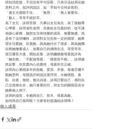
得知消息後，不但沒有半句安慰，只表示這結局在她
意料之內，批評的說話，如「早知今日何必當初」、
「連丈夫都留不住」、「無用」、「無人會要你」、
「蠢人」等等不絕於耳。
為了女兒，詠琪苦撐，凡事以女兒為先，為了讓她專
心學業，詠琪省吃省用，但會給女兒最好的，從不讓
他操心家務，她想女兒有快樂的成長，無憂無慮。就
是有了這些犧牲，詠琪對女兒也有一定的期望，她希
望女兒愛她、欣賞她，因為她付出了很多，因為她獨
自將她撫養成人，放棄自己的感情生活、享受等等。
當亞珊長大後，開始反叛，詠琪繼續被母親批評為
「極失敗」「不配做母親」「樣樣皆不能」。詠琪雖
然反擊，但其實內心也覺得，母親所言正確。
詠琪內心累積多年的怨氣、委屈、矛盾。每逢亞珊不
順她意時，母親批評的說話便浮現，令她憤怒、羞
恥、自責，無助、無法自拔。詠琪討厭自己，感到自
己沒資格生存，她只會累街坊，與女兒的關係惡劣令
她整個人倒下。
詠琪的成長，令她與自己、前夫、母親為敵。
如何與自己復和呢？大家有好提議給詠琪嗎？
個人成長